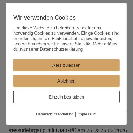
Die Lehrgangsgebühr wird am Lehrgangstag direkt
beim Lehrgangsleiter entrichtet.
Wir verwenden Cookies
Sichere Dir einen Platz mit verbindlicher Anmeldung
Um diese Website zu betreiben, ist es für uns
über unsere Homepage. Wenige Plätze verfügbar –
notwendig Cookies zu verwenden. Einige Cookies sind
jetzt buchen!
erforderlich, um die Funktionalität zu gewährleisten,
andere brauchen wir für unsere Statistik. Mehr erfährst
Kontaktiere uns bei Fragen. Wir freuen uns!
du in unserer Datenschutzerklärung.
Alles zulassen
Ablehnen
Kategorie:
Lehrgänge
25. Februar 2026
Schlagwörter:
Rolf Petruschke
Einzeln bestätigen
|
Kommentarnavigation
Datenschutzerklärung
Impressum
ZURÜCK
Vorheriger
Dressurlehrgang mit Uta Gräf am 25. & 26.03.2026